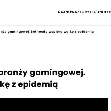
NAJNOWSZE
GRY
TECHNOLO
ranży gamingowej. Bethesda wspiera walkę z epidemią
8
z branży gamingowej.
kę z epidemią