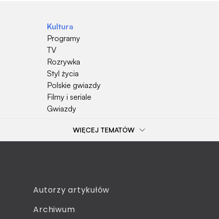
Kultura
Programy
TV
Rozrywka
Styl życia
Polskie gwiazdy
Filmy i seriale
Gwiazdy
WIĘCEJ TEMATÓW
Popularne tematy
Przepisy kulinarne
Szkoła
Wieś
Emerytura
Autorzy artykułów
Gotowanie
Archiwum
Dzieci