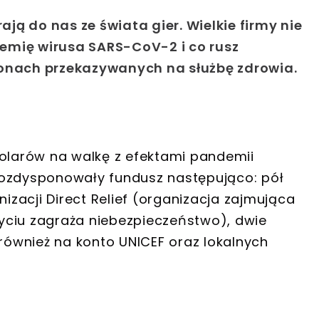
ą do nas ze świata gier. Wielkie firmy nie
emię wirusa SARS-CoV-2 i co rusz
ionach przekazywanych na służbę zdrowia.
dolarów na walkę z efektami pandemii
rozdysponowały fundusz następująco: pół
zacji Direct Relief (organizacja zajmująca
yciu zagraża niebezpieczeństwo), dwie
 również na konto UNICEF oraz lokalnych