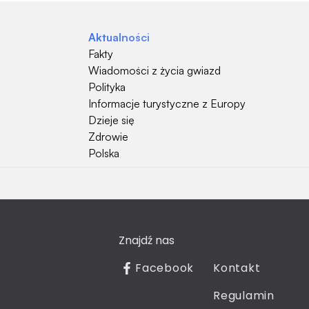
Aktualności
Fakty
Wiadomości z życia gwiazd
Polityka
Informacje turystyczne z Europy
Dzieje się
Zdrowie
Polska
Hobby
Psy
Kot
Znajdź nas
Rośliny
Technologia
Facebook
Kontakt
Znaki zodiaku
Regulamin
Piłka nożna