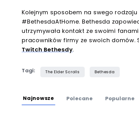
Kolejnym sposobem na swego rodzaju 
#BethesdaAtHome. Bethesda zapowiedz
utrzymywała kontakt ze swoimi fana
pracowników firmy ze swoich domów. S
Twitch Bethesdy
.
Tagi:
The Elder Scrolls
Bethesda
Najnowsze
Polecane
Popularne