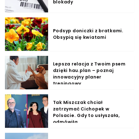
blokady
Podsyp doniczki z bratkami.
Obsypią się kwiatami
Lepsza relacja z Twoim psem
dzięki hau.plan – poznaj
innowacyjny planer
treningowy
Tak Miszczak chciał
zatrzymać Cichopek w
Polsacie. Gdy to usłyszała,
odmówiła