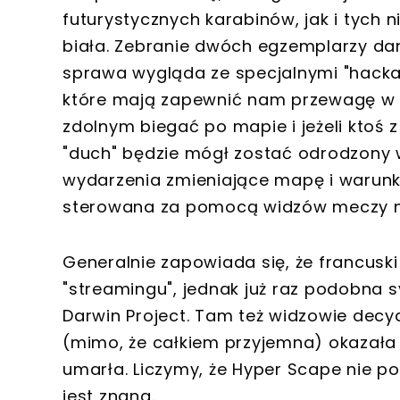
futurystycznych karabinów, jak i tych 
biała. Zebranie dwóch egzemplarzy dan
sprawa wygląda ze specjalnymi "hackam
które mają zapewnić nam przewagę w s
zdolnym biegać po mapie i jeżeli ktoś 
"duch" będzie mógł zostać odrodzony w
wydarzenia zmieniające mapę i warunki 
sterowana za pomocą widzów meczy na
Generalnie zapowiada się, że francusk
"streamingu", jednak już raz podobna s
Darwin Project. Tam też widzowie decy
(mimo, że całkiem przyjemna) okazała 
umarła. Liczymy, że Hyper Scape nie po
jest znana.