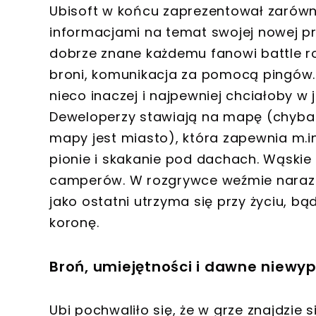
Ubisoft w końcu zaprezentował zarówno 
informacjami na temat swojej nowej pro
dobrze znane każdemu fanowi battle r
broni, komunikacja za pomocą pingów.
nieco inaczej i najpewniej chciałoby w
Deweloperzy stawiają na mapę (chyba pi
mapy jest miasto), która zapewnia m.in
pionie i skakanie pod dachach. Wąskie
camperów. W rozgrywce weźmie naraz u
jako ostatni utrzyma się przy życiu, b
koronę.
Broń, umiejętności i dawne niewy
Ubi pochwaliło się, że w grze znajdzie 