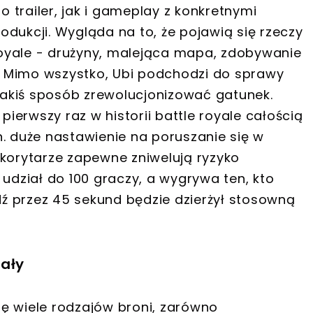
trailer, jak i gameplay z konkretnymi
dukcji. Wygląda na to, że pojawią się rzeczy
oyale - drużyny, malejąca mapa, zdobywanie
 Mimo wszystko, Ubi podchodzi do sprawy
 jakiś sposób zrewolucjonizować gatunek.
erwszy raz w historii battle royale całością
. duże nastawienie na poruszanie się w
 korytarze zapewne zniwelują ryzyko
dział do 100 graczy, a wygrywa ten, kto
ądź przez 45 sekund będzie dzierżył stosowną
pały
się wiele rodzajów broni, zarówno