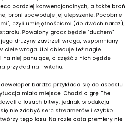
nieco bardziej konwencjonalnych, a także broń
ej broni spowoduje jej ulepszenie. Podobnie
i", czyli umiejętnościami (do dwóch naraz),
tarciu. Powalony gracz będzie "duchem"
z jego drużyny zastrzeli wroga, wspomniany
 ciele wroga. Ubi obiecuje też nagłe
na niej panujące, a część z nich będzie
 przykład na Twitchu.
i deweloper bardzo przykłada się do aspektu
ytuacja miała miejsce. Chodzi o grę The
dowali o losach bitwy, jednak produkcja
się nie zdobyć serc streamerów i szybko
twórzy tego losu. Na razie data premiery nie