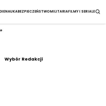
GIE
NAUKA
BEZPIECZEŃSTWO
MILITARIA
FILMY I SERIALE
je
Wybór Redakcji