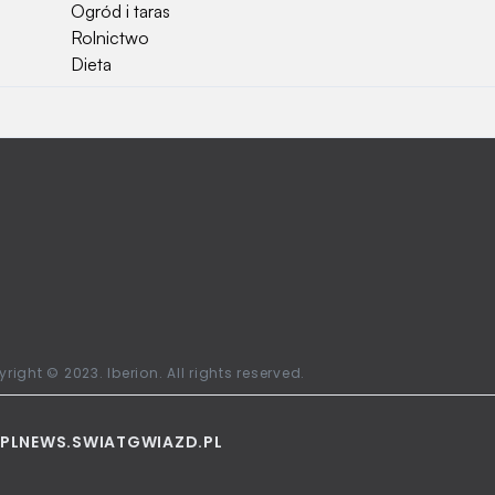
Ogród i taras
Rolnictwo
Dieta
right © 2023. Iberion. All rights reserved.
PL
NEWS.SWIATGWIAZD.PL