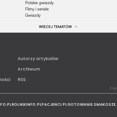
Polskie gwiazdy
Filmy i seriale
Gwiazdy
WIĘCEJ TEMATÓW
Popularne tematy
Przepisy kulinarne
Szkoła
Wieś
Emerytura
Autorzy artykułów
Gotowanie
Archiwum
Dzieci
Sejm
ności
RSS
Moda
Copy
NFO.PL
ROLNIKINFO.PL
PACJENCI.PL
GOTOWANIE.SMAKOSZE.