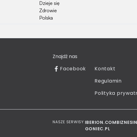
Dzieje się
Zdrowie
Polska
Hobby
Psy
Kot
Znajdź nas
Rośliny
Technologia
Facebook
Kontakt
Znaki zodiaku
Regulamin
Piłka nożna
Reprezentacja Polski
Polityka prywat
Pokolenie Silver
Jak sprawdzić kto dzwonił?
NASZE SERWISY:
IBERION.COM
BIZNESI
GONIEC.PL