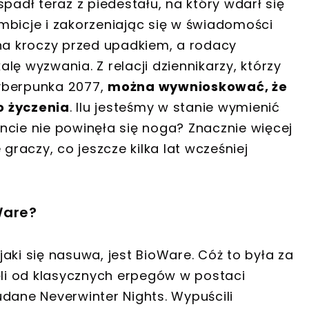
padł teraz z piedestału, na który wdarł się
mbicje i zakorzeniając się w świadomości
cha kroczy przed upadkiem, a rodacy
lę wyzwania. Z relacji dziennikarzy, którzy
yberpunka 2077,
można wywnioskować, że
o życzenia
. Ilu jesteśmy w stanie wymienić
ie nie powinęła się noga? Znacznie więcej
raczy, co jeszcze kilka lat wcześniej
Ware?
aki się nasuwa, jest BioWare. Cóż to była za
ęli od klasycznych erpegów w postaci
dane Neverwinter Nights. Wypuścili