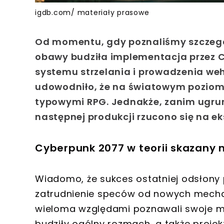
igdb.com/ materiały prasowe
Od momentu, gdy poznaliśmy szczegó
obawy budziła implementacja przez C
systemu strzelania i prowadzenia weh
udowodniło, że na światowym poziom
typowymi RPG. Jednakże, zanim ugrun
następnej produkcji rzucono się na e
Cyberpunk 2077 w teorii skazany 
Wiadomo, że sukces ostatniej odsłony
zatrudnienie speców od nowych mecha
wieloma względami poznawali swoje mo
budziły ogólny rozmach, a także projekt