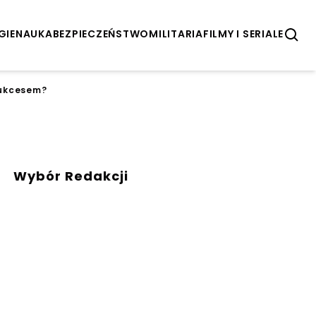
GIE
NAUKA
BEZPIECZEŃSTWO
MILITARIA
FILMY I SERIALE
sukcesem?
Wybór Redakcji