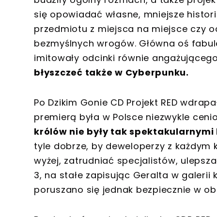
się opowiadać własne, mniejsze histor
przedmiotu z miejsca na miejsce czy oc
bezmyślnych wrogów. Główna oś fabular
imitowały odcinki równie angażującego
błyszczeć także w Cyberpunku.
Po Dzikim Gonie CD Projekt RED wdrapał
premierą była w Polsce niezwykle ceni
królów nie były tak spektakularnymi
tyle dobrze, by deweloperzy z każdym 
wyżej, zatrudniać specjalistów, ulepsz
3, na stałe zapisując Geralta w galerii
poruszano się jednak bezpiecznie w ob