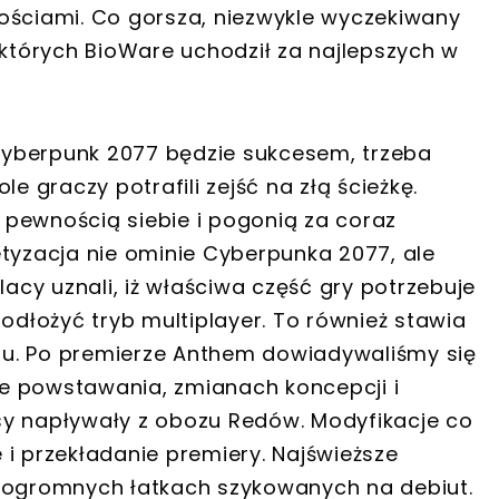
ościami. Co gorsza, niezwykle wyczekiwany
 których BioWare uchodził za najlepszych w
yberpunk 2077 będzie sukcesem, trzeba
e graczy potrafili zejść na złą ścieżkę.
pewnością siebie i pogonią za coraz
yzacja nie ominie Cyberpunka 2077, ale
cy uznali, iż właściwa część gry potrzebuje
 odłożyć tryb multiplayer. To również stawia
u. Po premierze Anthem dowiadywaliśmy się
e powstawania, zmianach koncepcji i
sy napływały z obozu Redów. Modyfikacje co
i przekładanie premiery. Najświeższe
o ogromnych łatkach szykowanych na debiut.