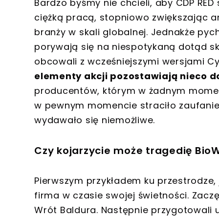
Bardzo byśmy nie chcieli, aby CDP RED s
ciężką pracą, stopniowo zwiększając a
branży w skali globalnej. Jednakże py
porywają się na niespotykaną dotąd ska
obcowali z wcześniejszymi wersjami C
elementy akcji pozostawiają nieco d
producentów, którym w żadnym momenc
w pewnym momencie straciło zaufanie g
wydawało się niemożliwe.
Czy kojarzycie może tragedię Bio
Pierwszym przykładem ku przestrodze, j
firma w czasie swojej świetności. Zacz
Wrót Baldura. Następnie przygotowali u