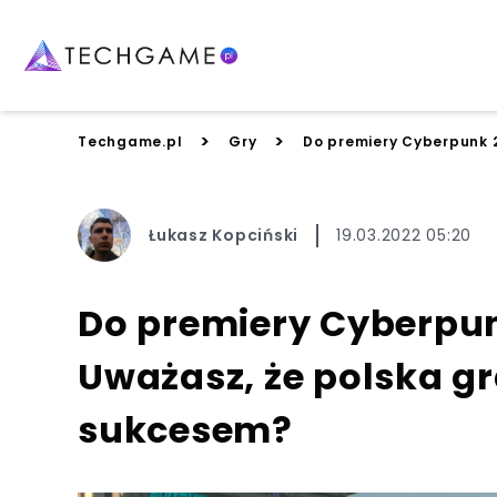
>
>
Techgame.pl
Gry
Do premiery Cyberpunk 2
Łukasz Kopciński
19.03.2022 05:20
Do premiery Cyberpunk
Uważasz, że polska g
sukcesem?