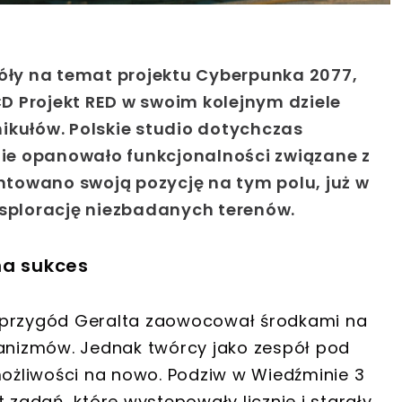
ły na temat projektu Cyberpunka 2077,
D Projekt RED w swoim kolejnym dziele
ikułów. Polskie studio dotychczas
ie opanowało funkcjonalności związane z
towano swoją pozycję na tym polu, już w
ksplorację niezbadanych terenów.
na sukces
 przygód Geralta zaowocował środkami na
nizmów. Jednak twórcy jako zespół pod
żliwości na nowo. Podziw w Wiedźminie 3
 zadań, które występowały licznie i starały