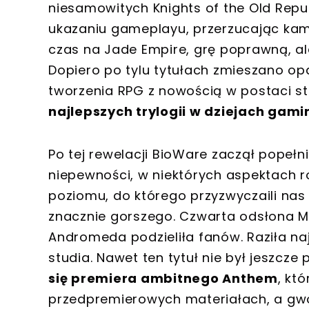
niesamowitych Knights of the Old Repub
ukazaniu gameplayu, przerzucając kame
czas na Jade Empire, grę poprawną, al
Dopiero po tylu tytułach zmieszano op
tworzenia RPG z nowością w postaci st
najlepszych trylogii w dziejach gami
Po tej rewelacji BioWare zaczął popełn
niepewności, w niektórych aspektach r
poziomu, do którego przyzwyczaili nas
znacznie gorszego. Czwarta odsłona M
Andromeda podzieliła fanów. Raziła naj
studia. Nawet ten tytuł nie był jeszcz
się premiera ambitnego Anthem
, kt
przedpremierowych materiałach, a gw