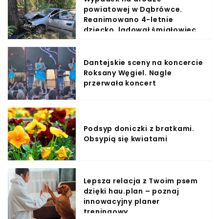
powiatowej w Dąbrówce.
Reanimowano 4-letnie
dziecko, lądował śmigłowiec
LPR
Dantejskie sceny na koncercie
Roksany Węgiel. Nagle
przerwała koncert
Podsyp doniczki z bratkami.
Obsypią się kwiatami
Lepsza relacja z Twoim psem
dzięki hau.plan – poznaj
innowacyjny planer
treningowy