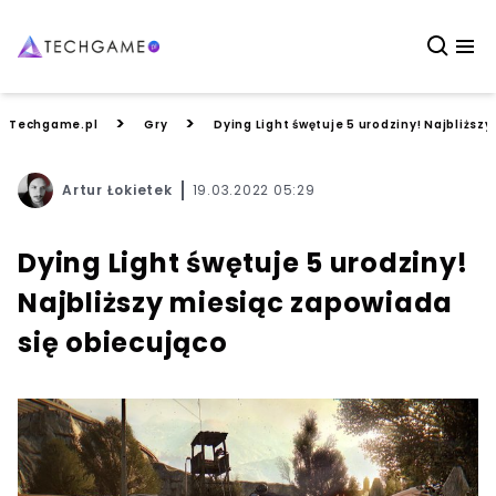
>
>
Techgame.pl
Gry
Dying Light śwętuje 5 urodziny! Najbliższ
Artur Łokietek
19.03.2022 05:29
Dying Light śwętuje 5 urodziny!
Najbliższy miesiąc zapowiada
się obiecująco