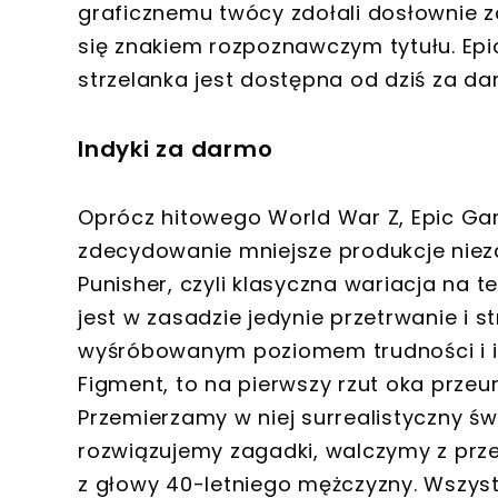
graficznemu twócy zdołali dosłownie z
się znakiem rozpoznawczym tytułu. Ep
strzelanka jest dostępna od dziś za d
Indyki za darmo
Oprócz hitowego World War Z, Epic Ga
zdecydowanie mniejsze produkcje nieza
Punisher, czyli klasyczna wariacja n
jest w zasadzie jedynie przetrwanie i st
wyśróbowanym poziomem trudności i int
Figment, to na pierwszy rzut oka przeur
Przemierzamy w niej surrealistyczny św
rozwiązujemy zagadki, walczymy z prz
z głowy 40-letniego mężczyzny. Wszyst