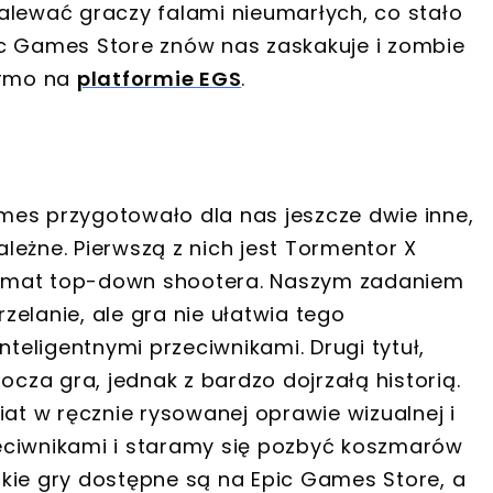
alewać graczy falami nieumarłych, co stało
ic Games Store znów nas zaskakuje i zombie
armo na
platformie EGS
.
mes przygotowało dla nas jeszcze dwie inne,
leżne. Pierwszą z nich jest Tormentor X
a temat top-down shootera. Naszym zadaniem
rzelanie, ale gra nie ułatwia tego
eligentnymi przeciwnikami. Drugi tytuł,
ocza gra, jednak z bardzo dojrzałą historią.
iat w ręcznie rysowanej oprawie wizualnej i
eciwnikami i staramy się pozbyć koszmarów
kie gry dostępne są na Epic Games Store, a