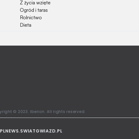
Z życia wzięte
Ogród i taras
Rolnictwo
Dieta
right © 2023. Iberion. All rights reserved.
PL
NEWS.SWIATGWIAZD.PL