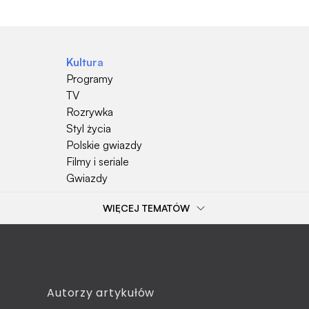
Kultura
Programy
TV
Rozrywka
Styl życia
Polskie gwiazdy
Filmy i seriale
Gwiazdy
WIĘCEJ TEMATÓW
Popularne tematy
Przepisy kulinarne
Szkoła
Wieś
Emerytura
Autorzy artykułów
Gotowanie