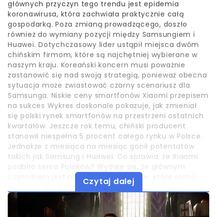
głównych przyczyn tego trendu jest epidemia
koronawirusa, która zachwiała praktycznie całą
gospodarką. Poza zmianą prowadzącego, doszło
również do wymiany pozycji między Samsungiem i
Huawei. Dotychczasowy lider ustąpił miejsca dwóm
chińskim firmom, które są najchętniej wybierane w
naszym kraju. Koreański koncern musi poważnie
zastanowić się nad swoją strategią, ponieważ obecna
sytuacja może zwiastować czarny scenariusz dla
Samsunga. Niskie ceny smartfonów Xiaomi przepisem
na sukces Wykres doskonale pokazuje, jak zmieniał
się polski rynek smartfonów na przestrzeni ostatnich
kwartałów. Jeszcze rok temu, chiński producent
stanowił niespełna 5 procent całego rynku w Polsce.
Jednakże z miesiąca na miesiąc gonił potentatów
takich jak Samsung i Huawei. Co sprawia, że Xiaomi
podbiło serca Polaków? Wydaje się, że głównym
czynnikiem jest niska cena produktów, które mimo
Czytaj dalej
wszystko reprezentują wysoką jakość i niezawodność.