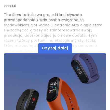
www.ea.pl
The Sims to kultowa gra, o której słyszała
prawdopodobnie każda osoba związana ze
środowiskiem gier wideo. Electronic Arts ciągle stara
się zachęcać graczy do zainteresowania swoją
produkcją, udoskonalając ją o nowe dodatki. Tym
razem twórcy postawili na ekologiczny styl życia,
który ma zachęcić miłośników gry do przełożenia
Czytaj dalej
zachowań Simów na swoje prywatne życie.