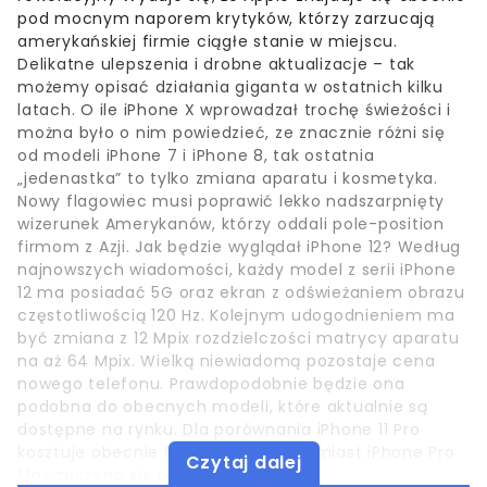
pod mocnym naporem krytyków, którzy zarzucają
amerykańskiej firmie ciągłe stanie w miejscu.
Delikatne ulepszenia i drobne aktualizacje – tak
możemy opisać działania giganta w ostatnich kilku
latach. O ile iPhone X wprowadzał trochę świeżości i
można było o nim powiedzieć, ze znacznie różni się
od modeli iPhone 7 i iPhone 8, tak ostatnia
„jedenastka” to tylko zmiana aparatu i kosmetyka.
Nowy flagowiec musi poprawić lekko nadszarpnięty
wizerunek Amerykanów, którzy oddali pole-position
firmom z Azji. Jak będzie wyglądał iPhone 12? Według
najnowszych wiadomości, każdy model z serii iPhone
12 ma posiadać 5G oraz ekran z odświeżaniem obrazu
częstotliwością 120 Hz. Kolejnym udogodnieniem ma
być zmiana z 12 Mpix rozdzielczości matrycy aparatu
na aż 64 Mpix. Wielką niewiadomą pozostaje cena
nowego telefonu. Prawdopodobnie będzie ona
podobna do obecnych modeli, które aktualnie są
dostępne na rynku. Dla porównania iPhone 11 Pro
kosztuje obecnie 999 dolarów, natomiast iPhone Pro
Czytaj dalej
Max zaczyna się od 1099 USD.