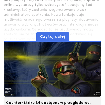
online wystarczy tylko wykorzystać specjalny kod
kreskowy, który zostanie wygenerowany przez
administratora spotkania. Nowa funkcja daje
możliwość wspólnego tworzenia playlisty, dodawania i
usuwania wybranych utworów oraz interakcji między
użytkownikami. Oznacza to, że użytkownicy mogą
spotkać się ze znajomymi i wspólnie oddawać się
Czytaj dalej
muzycznym doznaniom.
Counter-Strike 1.6 dostępny w przeglądarce.