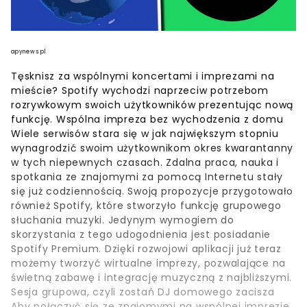
apynews.pl
Tęsknisz za wspólnymi koncertami i imprezami na
mieście? Spotify wychodzi naprzeciw potrzebom
rozrywkowym swoich użytkowników prezentując nową
funkcję. Wspólna impreza bez wychodzenia z domu
Wiele serwisów stara się w jak największym stopniu
wynagrodzić swoim użytkownikom okres kwarantanny
w tych niepewnych czasach. Zdalna praca, nauka i
spotkania ze znajomymi za pomocą Internetu stały
się już codziennością. Swoją propozycje przygotowało
również Spotify, które stworzyło funkcję grupowego
słuchania muzyki. Jedynym wymogiem do
skorzystania z tego udogodnienia jest posiadanie
Spotify Premium. Dzięki rozwojowi aplikacji już teraz
możemy tworzyć wirtualne imprezy, pozwalające na
świetną zabawę i integrację muzyczną z najbliższymi.
Sesja grupowa, czyli zostań DJ domowego zacisza
Aby połączyć się ze znajomymi na wspólnej imprezie