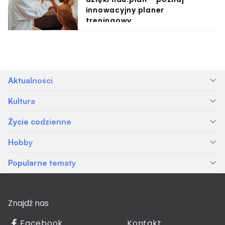
innowacyjny planer
treningowy
Aktualności
Kultura
Życie codzienne
Hobby
Popularne tematy
Znajdź nas
Facebook
Kontakt