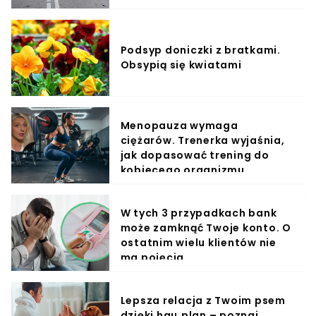
Podsyp doniczki z bratkami.
Obsypią się kwiatami
Menopauza wymaga
ciężarów. Trenerka wyjaśnia,
jak dopasować trening do
kobiecego organizmu
W tych 3 przypadkach bank
może zamknąć Twoje konto. O
ostatnim wielu klientów nie
ma pojęcia
Lepsza relacja z Twoim psem
dzięki hau.plan – poznaj