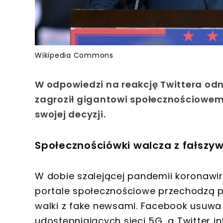
Wikipedia Commons
W odpowiedzi na reakcję Twittera od
zagroził gigantowi społecznościowemu
swojej decyzji.
Społecznościówki walcza z fałszy
W dobie szalejącej pandemii koronawir
portale społecznościowe przechodzą 
walki z fake newsami. Facebook usuwa
udostępniających sieci 5G, a Twitter i