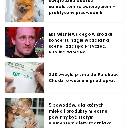
Świąteczna podróż
samolotem ze zwierzęciem –
praktyczny przewodnik
Eks Wiśniewskiego w środku
koncertu nagle wpadła na
scenę i zaczęła krzyczeć.
Publika zamarła
ZUS wysyła pisma do Polaków.
Chodzi o ważne ulgi od opłat
5 powodów, dla których
mleko i produkty mleczne
powinny być stałym
elementem diety roczniaka