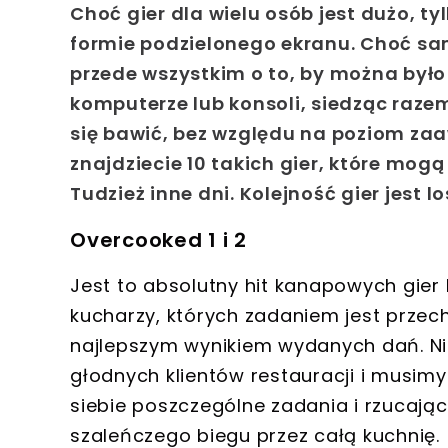
Choć gier dla wielu osób jest dużo, tyl
formie podzielonego ekranu. Choć sam 
przede wszystkim o to, by można było
komputerze lub konsoli, siedząc raze
się bawić, bez względu na poziom z
znajdziecie 10 takich gier, które mo
Tudzież inne dni. Kolejność gier jest l
Overcooked 1 i 2
Jest to
absolutny hit kanapowych gier
kucharzy, których zadaniem jest przec
najlepszym wynikiem wydanych dań. N
głodnych klientów restauracji i musimy
siebie poszczególne zadania i rzucają
szaleńczego biegu przez całą kuchnię.