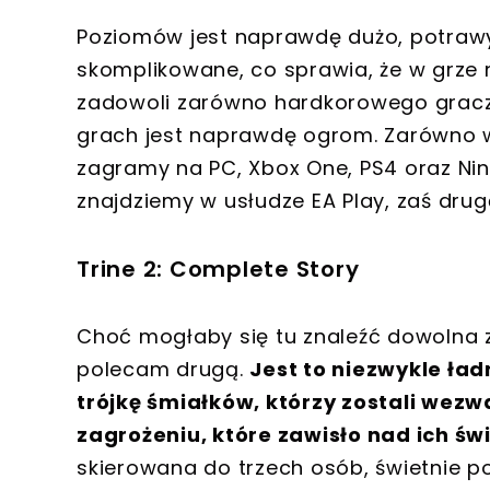
Poziomów jest naprawdę dużo, potrawy 
skomplikowane, co sprawia, że w grze 
zadowoli zarówno hardkorowego gracza 
grach jest naprawdę ogrom. Zarówno w
zagramy na PC, Xbox One, PS4 oraz Ni
znajdziemy w usłudze EA Play, zaś dru
Trine 2: Complete Story
Choć mogłaby się tu znaleźć dowolna z 
polecam drugą.
Jest to niezwykle ła
trójkę śmiałków, którzy zostali wez
zagrożeniu, które zawisło nad ich św
skierowana do trzech osób, świetnie p