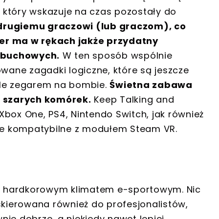
 który wskazuje na czas pozostały do
 drugiemu graczowi (lub graczom), co
er ma w rękach jakże przydatny
ybuchowych.
W ten sposób wspólnie
owane zagadki logiczne, które są jeszcze
tle zegarem na bombie.
Świetna zabawa
 szarych komórek.
Keep Talking and
box One, PS4, Nintendo Switch, jak również
gle kompatybilne z modułem Steam VR.
m z hardkorowym klimatem e-sportowym. Nic
skierowana również do profesjonalistów,
wnie dobrze, a niekiedy nawet lepiej.