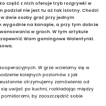
ko część z nich oferuje tryb rozgrywki w
podział nie jest tu aż tak istotny.
Chodzi
 w dwie osoby grać przy jednym
m wygodnie na kanapie, a przy tym dobrze
aawansowania w grach.
W tym artykule
gą zapewnić Wam
gamingowe Walentynki
.
osowa.
 kooperacyjnych
. W grze wcielamy się w
hodzenie kolejnych poziomów z jak
ieustannie otrzymujemy zamówienia od
 się uwijać po kuchni, rozkładając między
c pomidorami, by zaoszczędzić sobie