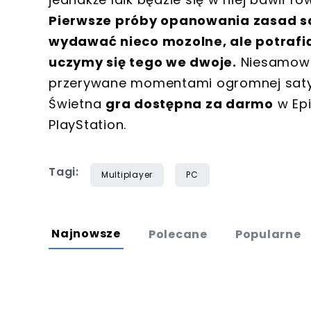
Pierwsze próby opanowania zasad sa
wydawać nieco mozolne, ale potrafią
uczymy się tego we dwoje.
Niesamowit
przerywane momentami ogromnej satys
Świetna
gra dostępna za darmo
w Epi
PlayStation.
Tagi:
Multiplayer
PC
Najnowsze
Polecane
Popularne