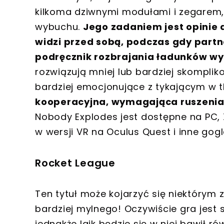
kilkoma dziwnymi modułami i zegarem,
wybuchu.
Jego zadaniem jest opinie
widzi przed sobą, podczas gdy partn
podręcznik rozbrajania ładunków w
rozwiązują mniej lub bardziej skomplik
bardziej emocjonujące z tykającym w 
kooperacyjna, wymagająca ruszenia
Nobody Explodes jest dostępne na PC, X
w wersji VR na Oculus Quest i inne go
Rocket League
Ten tytuł może kojarzyć się niektóry
bardziej mylnego! Oczywiście gra jest 
jednakże laik będzie się w niej bawił ró