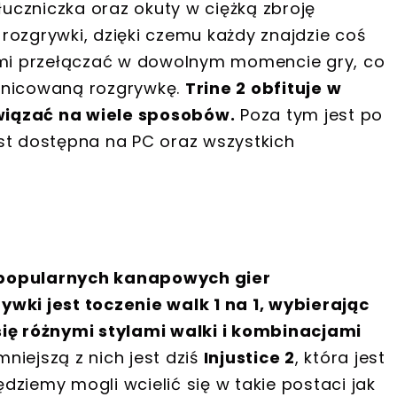
łuczniczka oraz okuty w ciężką zbroję
l rozgrywki, dzięki czemu każdy znajdzie coś
nimi przełączać w dowolnym momencie gry, co
różnicowaną rozgrywkę.
Trine 2 obfituje w
wiązać na wiele sposobów.
Poza tym jest po
st dostępna na PC oraz wszystkich
ej popularnych kanapowych gier
wki jest toczenie walk 1 na 1, wybierając
się różnymi stylami walki i kombinacjami
iejszą z nich jest dziś
Injustice 2
, która jest
ędziemy mogli wcielić się w takie postaci jak