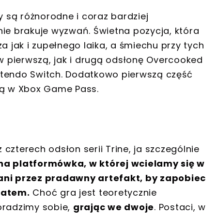
są różnorodne i coraz bardziej
nie brakuje wyzwań.
Świetna pozycja, która
jak i zupełnego laika, a śmiechu przy tych
 pierwszą, jak i drugą odsłonę Overcooked
ntendo Switch.
Dodatkowo pierwszą część
gą w Xbox Game Pass.
czterech odsłon serii Trine, ja szczególnie
dna platformówka, w której wcielamy się w
wani przez pradawny artefakt, by zapobiec
iatem.
Choć gra jest teoretycznie
oradzimy sobie,
grając we dwoje
. Postaci, w