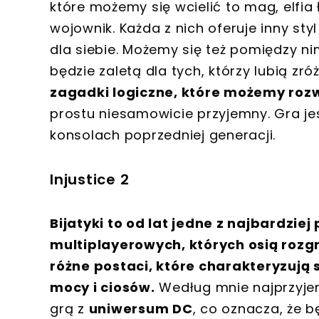
które możemy się wcielić to mag, elfia 
wojownik. Każda z nich oferuje inny sty
dla siebie. Możemy się też pomiędzy 
będzie zaletą dla tych, którzy lubią z
zagadki logiczne, które możemy roz
prostu niesamowicie przyjemny. Gra je
konsolach poprzedniej generacji.
Injustice 2
Bijatyki to od lat jedne z najbardzi
multiplayerowych, których osią rozgry
różne postaci, które charakteryzują 
mocy i ciosów.
Według mnie najprzyjemn
grą z
uniwersum DC
, co oznacza, że b