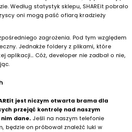
zie. Według statystyk sklepu,
SHAREit pobrało
zyscy oni mogą paść ofiarą
kradzieży
ezpośredniego zagrożenia. Pod tym względem
eczny. Jednakże foldery z plikami, które
j aplikacji… Cóż,
developer nie zadbał o nie,
jąc.
h
AREit jest niczym otwarta brama dla
ących przejąć kontrolę nad naszym
 nim dane.
Jeśli na naszym telefonie
m, będzie on próbował znaleźć luki w