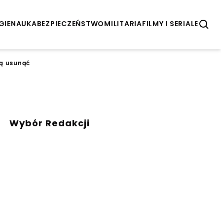
GIE
NAUKA
BEZPIECZEŃSTWO
MILITARIA
FILMY I SERIALE
ją usunąć
Wybór Redakcji