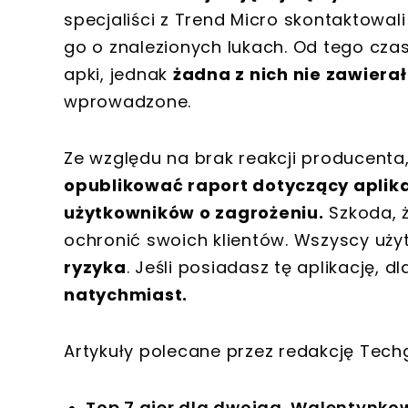
specjaliści z Trend Micro skontaktowal
go o znalezionych lukach. Od tego czas
apki, jednak
żadna z nich nie zawiera
wprowadzone.
Ze względu na brak reakcji producenta
opublikować raport dotyczący aplika
użytkowników o zagrożeniu.
Szkoda, ż
ochronić swoich klientów. Wszyscy uży
ryzyka
. Jeśli posiadasz tę aplikację,
natychmiast.
Artykuły polecane przez redakcję Tec
Top 7 gier dla dwojga. Walentynk