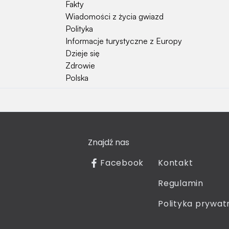
Fakty
Wiadomości z życia gwiazd
Polityka
Informacje turystyczne z Europy
Dzieje się
Zdrowie
Polska
Hobby
Psy
Kot
Znajdź nas
Rośliny
Technologia
Facebook
Kontakt
Znaki zodiaku
Regulamin
Piłka nożna
Reprezentacja Polski
Polityka prywat
Pokolenie Silver
Jak sprawdzić kto dzwonił?