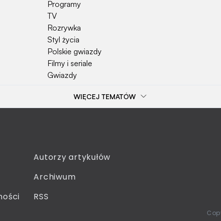
Programy
TV
Rozrywka
Styl życia
Polskie gwiazdy
Filmy i seriale
Gwiazdy
WIĘCEJ TEMATÓW
Popularne tematy
Przepisy kulinarne
Szkoła
Wieś
Emerytura
Autorzy artykułów
Gotowanie
Archiwum
Dzieci
Sejm
ności
RSS
Moda
Copy