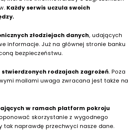
ów.
Każdy serwis uczula swoich
ędzy.
nicznych złodziejach danych
, udających
e informacje. Już na głównej stronie banku
ięconą bezpieczeństwu.
u stwierdzonych rodzajach zagrożeń
. Poza
wymi mailami uwaga zwracana jest także na
łających w ramach platform pokroju
proponować skorzystanie z wygodnego
óry tak naprawdę przechwyci nasze dane.