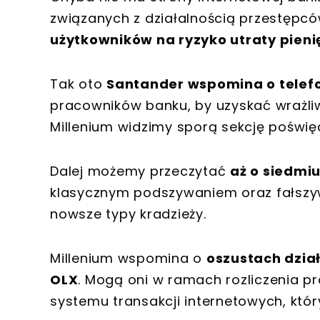
związanych z działalnością przestępc
użytkowników na ryzyko utraty pieni
Tak oto
Santander wspomina o telefo
pracowników banku, by uzyskać wrażliw
Millenium widzimy sporą sekcję pośw
Dalej możemy przeczytać
aż o siedmi
klasycznym podszywaniem oraz fałszy
nowsze typy kradzieży.
Millenium wspomina o
oszustach dzia
OLX
. Mogą oni w ramach rozliczenia 
systemu transakcji internetowych, kt