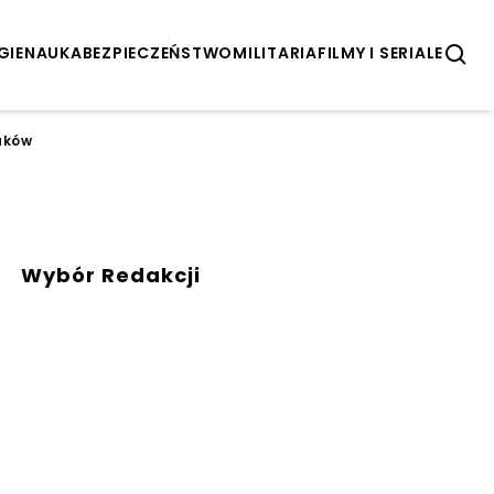
GIE
NAUKA
BEZPIECZEŃSTWO
MILITARIA
FILMY I SERIALE
aków
Wybór Redakcji