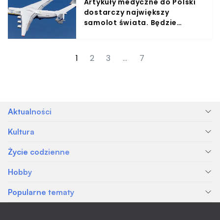
Artykuły medyczne do Polski
dostarczy największy
samolot świata. Będzie
transmisja z lądowania
Antonowa An-225
1
2
3
…
7
Aktualności
Kultura
Życie codzienne
Hobby
Popularne tematy