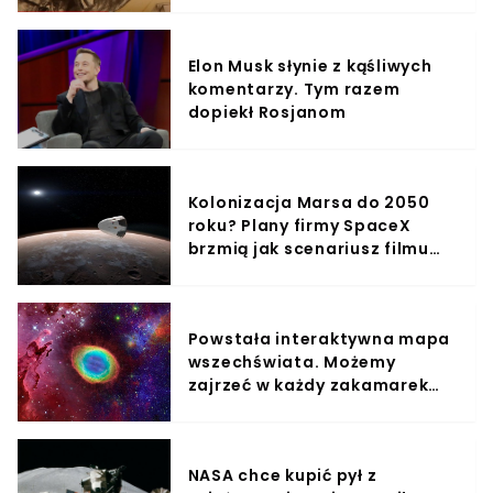
Elon Musk słynie z kąśliwych
komentarzy. Tym razem
dopiekł Rosjanom
Kolonizacja Marsa do 2050
roku? Plany firmy SpaceX
brzmią jak scenariusz filmu
science-fiction, aż ciężko
uwierzyć
Powstała interaktywna mapa
wszechświata. Możemy
zajrzeć w każdy zakamarek
kosmosu
NASA chce kupić pył z