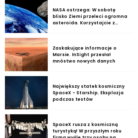
NASA ostrzega: W sobotę
blisko Ziemi przeleci ogromna
asteroida. Korzystajcie z
piątkowego wieczoru.
Zaskakujące informacje o
Marsie. InSight przesłał
mnóstwo nowych danych
Największy statek kosmiczny
SpaceX - Starship. Eksplozja
podczas testów
SpaceX rusza z kosmiczną
turystyką! W przyszłym roku
firma wyśle trzy osoby na