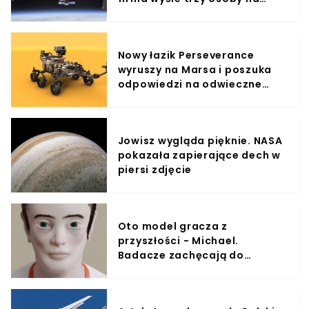
Międzynarodową Stację
Kosmiczną
Nowy łazik Perseverance
wyruszy na Marsa i poszuka
odpowiedzi na odwieczne
pytania naukowców
Jowisz wygląda pięknie. NASA
pokazała zapierające dech w
piersi zdjęcie
Oto model gracza z
przyszłości - Michael.
Badacze zachęcają do
robienia regularnych przerw w
graniu