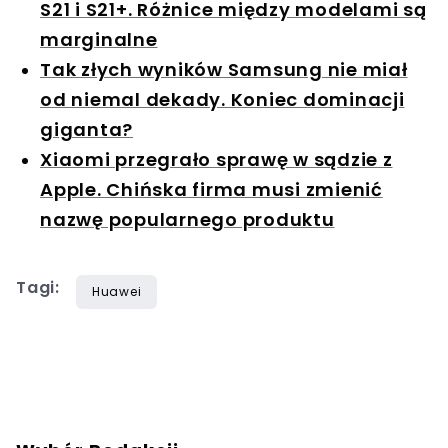
S21 i S21+. Różnice między modelami są
marginalne
Tak złych wyników Samsung nie miał
od niemal dekady. Koniec dominacji
giganta?
Xiaomi przegrało sprawę w sądzie z
Apple. Chińska firma musi zmienić
nazwę popularnego produktu
Tagi:
Huawei