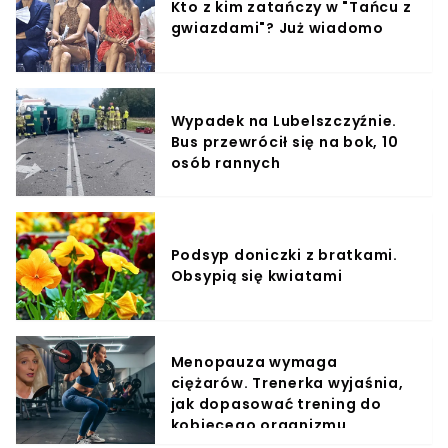
Kto z kim zatańczy w "Tańcu z
gwiazdami"? Już wiadomo
Wypadek na Lubelszczyźnie.
Bus przewrócił się na bok, 10
osób rannych
Podsyp doniczki z bratkami.
Obsypią się kwiatami
Menopauza wymaga
ciężarów. Trenerka wyjaśnia,
jak dopasować trening do
kobiecego organizmu