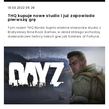
19.03.2022 05:29
THQ kupuje nowe studio i już zapowiada
pierwszą grę
Tym razem THQ Nordic kupiło właśnie słowackie studio z
Bratysławy Nine Rock Games, w skład którego wchodzą
doświadczeni twórcy takich gier jak Soldiers of Fortune
3, Chaser czy Conan. Głównym projektantem został
David Durcak, który ostatnie pięć lat spędził na
projektowaniu DayZ.Studio już zapowiedziało swoją
pierwszą grę, jednak póki co poskąpili nam
szczegółowych informacji. Wiemy na pewno, że będzie
to survival shooter. Może to być strzał w dziesiątkę, gdyż
część ekipy ma doświadczenie przy produkcji DayZ.
Kolejnych informacji możemy spodziewać się już
niedługo.