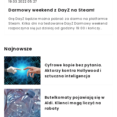
19.03.2022 05:27
Darmowy weekend z DayZ na Steam!
Grę DayZ będzie można pobrać za darmo na platformie
Steam. Kilka dni na testowanie DayZ Darmowy weekend
rozpoczyna się już dzisiaj od godziny 19:00 i kończy
dopiero 25 maja o tej samej godzinie. Ponadto,
platforma Steam zapowiada wiele promocji
związanych z grą. Podczas trwania darmowego
weekendu, cena gry zostanie obniżona aż o 40%.
Najnowsze
Podobne promocje mają zostać wprowadzone dla
graczy Xbox One i PlayStation4. Warto dodać, że gra
DayZ jest dostępna również za sprawą abonamentu
Cyfrowe kopie bez pytania.
Xbox Games Pass. DayZ – charakterystyka gry
Aktorzy kontra Hollywood i
Produkcja wytwórni Bohemia Interactive to połączenie
standardowej strzelanki z elementami horroru. Gracze
sztuczna inteligencja
otrzymują otwarty świat, w którym muszą stawić czoła
hordom krwiożernych zombie. Ponadto, gra wymaga
zaspokajania podstawowych potrzeb takich ka głód,
pragnienie czy opatrywanie poniesionych w walce ran.
Butelkomaty pojawiają się w
Do wyboru jest wiele broni, które posłużą graczom do
Aldi. Klienci mogą liczyć na
obrony własnej.
rabaty