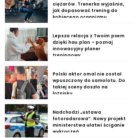
ciężarów. Trenerka wyjaśnia,
jak dopasować trening do
kobiecego organizmu
Lepsza relacja z Twoim psem
dzięki hau.plan – poznaj
innowacyjny planer
treningowy
Polski aktor omal nie został
wpuszczony do samolotu. Do
takiej sceny doszło na
lotnisku
Nadchodzi „ustawa
fotoradarowa”. Nowy projekt
ministerstwa ułatwi ściganie
wykroczeń