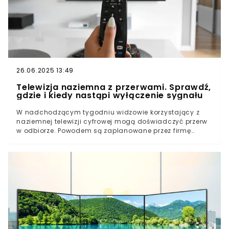
26.06.2025 13:49
Telewizja naziemna z przerwami. Sprawdź,
gdzie i kiedy nastąpi wyłączenie sygnału
W nadchodzącym tygodniu widzowie korzystający z
naziemnej telewizji cyfrowej mogą doświadczyć przerw
w odbiorze. Powodem są zaplanowane przez firmę
Emitel prace konserwacyjne nadajników. Choć czarny
ekran może sugerować awarię, nie zawsze oznacza to
usterkę anteny czy dekodera. Oto harmonogram
serwisów od 24 czerwca do 1 lipca.