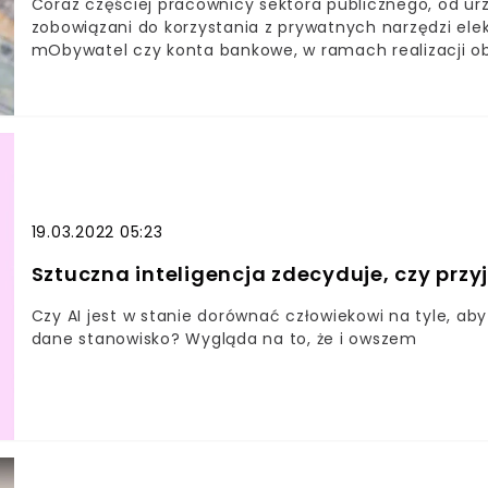
Coraz częściej pracownicy sektora publicznego, od ur
zobowiązani do korzystania z prywatnych narzędzi elekt
mObywatel czy konta bankowe, w ramach realizacji o
naruszać prawo do prywatności i ochrony danych os
19.03.2022 05:23
Sztuczna inteligencja zdecyduje, czy przy
Czy AI jest w stanie dorównać człowiekowi na tyle, a
dane stanowisko? Wygląda na to, że i owszem