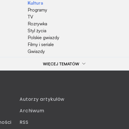
Kultura
Programy
TV
Rozrywka
Styl życia
Polskie gwiazdy
Filmy i seriale
Gwiazdy
WIĘCEJ TEMATÓW
Popularne tematy
Przepisy kulinarne
Szkoła
Wieś
Emerytura
Autorzy artykułów
Gotowanie
Archiwum
Dzieci
Sejm
ności
RSS
Moda