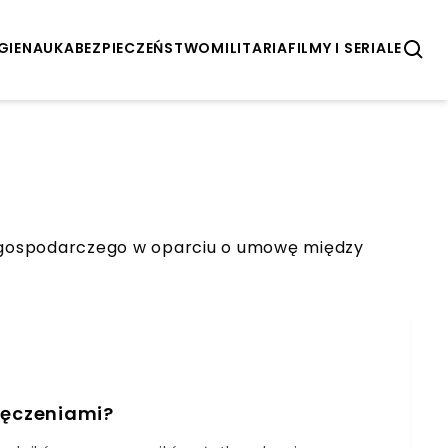
GIE
NAUKA
BEZPIECZEŃSTWO
MILITARIA
FILMY I SERIALE
u gospodarczego w oparciu o umowę między
ręczeniami?