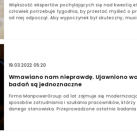
Większość ekspertów pochylających się nad kwestią e
człowiek potrzebuje tygodnia, by przestać myśleć o pr
od niej odpoczął. Aby wypoczynek był skuteczny, musi
obecnie takie łatwe.
19.03.2022 05:20
Wmawiano nam nieprawdę. Ujawniono waż
badań są jednoznaczne
Firma ManpowerGroup od lat zajmuje się modernizacj
sposobów zatrudniania i szukania pracowników, którzy
danego stanowiska. Przeprowadzone ostatnio badania w
obecnie na rynku pracy cech.