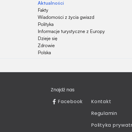
Aktualności
Fakty
Wiadomości z życia gwiazd
Polityka
Informacje turystyczne z Europy
Dzieje się
Zdrowie
Polska
Hobby
Psy
Kot
Znajdź nas
Rośliny
Technologia
Facebook
Kontakt
Znaki zodiaku
Regulamin
Piłka nożna
Reprezentacja Polski
Polityka prywat
Pokolenie Silver