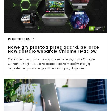
19.03.2022 05:17
Nowe gry prosto z przeglądarki. GeForce
Now dostało wsparcie Chrome i Mac'ów
GeForce Now dostało wsparcie przeglądarki Google
ChromeDzięki usłudze posiadacze Maców mogą
odpalić najnowsze gry Streaming wydaje się
przyszłością komputerowego graniaNvidia GeForce Now
to jedna z najpiękniejszych rzeczy, jaka mogła spotkać
graczy pecetowych, ale w sumie tak naprawdę i
każdego innego gracza. Usługa pozwala nam grać w
najnowsze produkcje kompletnie ignorując przy tym
nierzadko kosmiczne wymagania jeżeli chodzi o nasze
podzespoły.