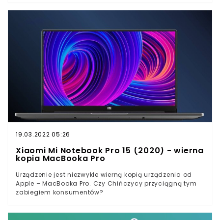
natomiast w przypadku wersji z procesorem i7 równa
się ona 3520 zł. Laptop powoli ma wchodzić na chiński
rynek, jednak nie wiadomo kiedy trafi on do Europy.
19.03.2022 05:26
Xiaomi Mi Notebook Pro 15 (2020) - wierna
kopia MacBooka Pro
Urządzenie jest niezwykle wierną kopią urządzenia od
Apple – MacBooka Pro. Czy Chińczycy przyciągną tym
zabiegiem konsumentów?