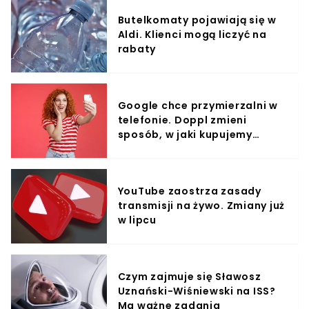
zabezpieczenie przed dostawaniem się brudu, w wyniku
Butelkomaty pojawiają się w
którego klawiatury w MacBookach zaczynały
Aldi. Klienci mogą liczyć na
odmawiać posłuszeństwa nawet po zaledwie kilku
rabaty
tygodniach użytkowania.Klawiatura to jednak nic
(pomijając oczywiście fakt, że od laptopów za kilka
tysięcy dolarów można oczekiwać najlepszych
komponentów, zamiast najgorszych na rynku, jak
okrzyknięto klawiatury Apple) w porównaniu z
Google chce przymierzalni w
wadliwymi wyświetlaczami, które stały się wizytówką
telefonie. Doppl zmieni
MacBooków z 2016 i 2017 roku. Problemem były kable
sposób, w jaki kupujemy
łączące wyświetlacz w klapie laptopa z płytą główną.
Przy zwykłym użytkowaniu, przez samo otwieranie i
ubrania?
zamykanie klapy, regularnie dochodziło do uszkodzeń
przewodów, które były zbyt cienkie i, zdaniem niektórych
ekspertów, za krótkie.
YouTube zaostrza zasady
transmisji na żywo. Zmiany już
w lipcu
Czym zajmuje się Sławosz
Uznański-Wiśniewski na ISS?
Ma ważne zadania