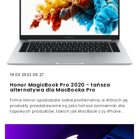
19.03.2022 05:27
Honor MagicBook Pro 2020 - tańsza
alternatywa dla MacBooka Pro
Firma Honor upodobała sobie porównania, w których jej
produkty przedstawiane są jako tańsze zamienniki dla
topowych produktów, takich jak MacBook czy iPhone.
Mała aktualizacja MagicBooka Informacja o premierze
nowej odsłony laptopa firmy Honor pojawiła się już
dawno i wiadomym było, że nie można spodziewać się
jakichś przełomowych zmian. Dzisiejsze oficjalne