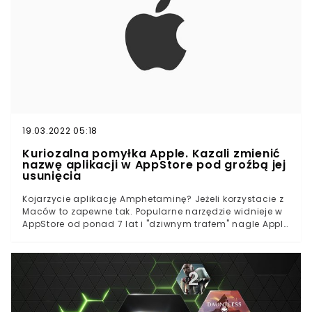
19.03.2022 05:18
Kuriozalna pomyłka Apple. Kazali zmienić
nazwę aplikacji w AppStore pod groźbą jej
usunięcia
Kojarzycie aplikację Amphetaminę? Jeżeli korzystacie z
Maców to zapewne tak. Popularne narzędzie widnieje w
AppStore od ponad 7 lat i "dziwnym trafem" nagle Apple
stwierdziło, że zachęca do zażywania narkotyków. Choć,
oprócz nazwy, nie ma nic z nimi wspólnego.