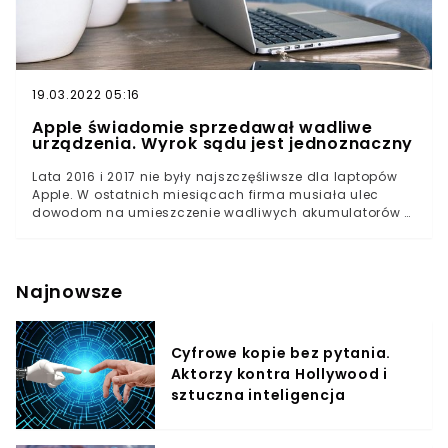
19.03.2022 05:16
Apple świadomie sprzedawał wadliwe
urządzenia. Wyrok sądu jest jednoznaczny
Lata 2016 i 2017 nie były najszczęśliwsze dla laptopów
Apple. W ostatnich miesiącach firma musiała ulec
dowodom na umieszczenie wadliwych akumulatorów w
MacBookach Pro wyprodukowanych w tych latach i
ostatecznie ogłosić darmowe wymiany tychże
komponentów w swoich salonach. Okazuje się jednak,
że nie tylko wersja Pro boryka się z problemami. Apple
Najnowsze
świadomy usterkiMacBooki wyprodukowane w latach
2016 i 2017 borykały się z dwoma poważnymi defektami,
które zgłaszali użytkownicy z całego świata. Jednym,
Cyfrowe kopie bez pytania.
mniej poważnym, z nich była słynna klawiatura
Aktorzy kontra Hollywood i
motylkowa, którą Apple uparcie montował w swoich PC
produkowanych od 2015 do 2019 roku. Ilości problemów,
sztuczna inteligencja
jakie zgłaszali jej użytkownicy wołały o pomstę do
nieba. Niedziałające czy “lepkie” klawisze były na
porządku dziennym. Wszystko przez bardzo słabe