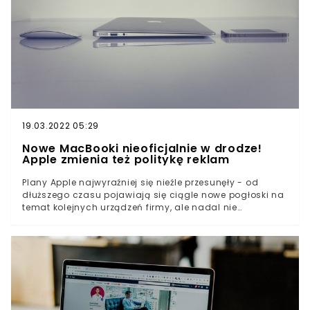
19.03.2022 05:29
Nowe MacBooki nieoficjalnie w drodze!
Apple zmienia też politykę reklam
Plany Apple najwyraźniej się nieźle przesunęły - od
dłuższego czasu pojawiają się ciągle nowe pogłoski na
temat kolejnych urządzeń firmy, ale nadal nie
dostaliśmy oficjalnego potwierdzenia. Jeden z najlepiej
poinformowanych analityków zdradził, iż nowe
urządzenia MacBook pojawią się na rynku jeszcze w tym
roku.