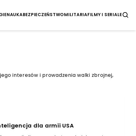
GIE
NAUKA
BEZPIECZEŃSTWO
MILITARIA
FILMY I SERIALE
 jego interesów i prowadzenia walki zbrojnej,
teligencja dla armii USA