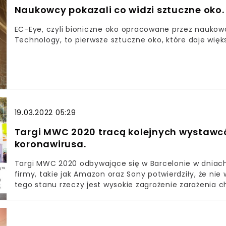
Naukowcy pokazali co widzi sztuczne oko.
EC-Eye, czyli bioniczne oko opracowane przez naukow
Technology, to pierwsze sztuczne oko, które daje więk
19.03.2022 05:29
Targi MWC 2020 tracą kolejnych wystawc
koronawirusa.
Targi MWC 2020 odbywające się w Barcelonie w dniach
firmy, takie jak Amazon oraz Sony potwierdziły, że 
tego stanu rzeczy jest wysokie zagrożenie zarażenia c
zdecydowanie podwyższają ryzyko rozprzestszenienia s
Nvidia i ZTE. Krażą plotki o nieboceności Samsunga, jed
Zapowiada się na to, że tegoroczna edycja MWC pozba