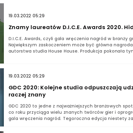
jesteście zainteresowani to warto zastanowić się nad 
potem w górę. Są trzy rodzaje biletów, z droższymi poz
19.03.2022 05:29
atrakcji. Ceny Early Bird to odpowiednio 780 i 910 zło
stałą cenę.Potwierdzono udział różnych gości z całego
Znamy laureatów D.I.C.E. Awards 2020. H
Infinity Ward , którzy uczestniczyli w procesie tworzen
też technologii i opowiadać będą o procesie tworzenia 
D.I.C.E. Awards, czyli gala wręczenia nagród w branży 
Największym zaskoczeniem może być główna nagroda g
autorstwa studia House House. Produkcja pokonała ty
czyli oczekiwaną przez wiele lat grę autorstwa legend
autorów Alana Wake'a czy Maxa Payne'a.
19.03.2022 05:29
GDC 2020: Kolejne studia odpuszczają udz
raczej znany
GDC 2020 to jedne z najważniejszych branżowych spot
co roku przyciąga wielu znanych twórców gier i oprog
gala wręczenia nagród. Tegoroczna edycja niestety z
koronawirusa, który nie tylko zabija, ale skutecznie s
zostały w całości odwołane, po tym, jak największe firm