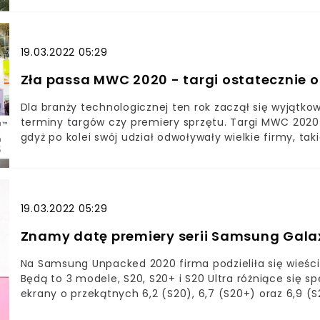
maju. Naughty Dog przypomina o premierze obiecując r
studio skupia się teraz nad ostatecznymi szlifami.
19.03.2022 05:29
Zła passa MWC 2020 - targi ostatecznie 
Dla branży technologicznej ten rok zaczął się wyjątk
terminy targów czy premiery sprzętu. Targi MWC 2020
gdyż po kolei swój udział odwoływały wielkie firmy, tak
pustych hal oraz wysokiego prawdopodobieństwa rozpr
GSMA odwołali targi. Mimo tego, że początkowo zapewni
przeszkód. WMC 2020 miały rozpocząć się 24 lutego i 
technologie i modele różnych urządzeń.GSMA powiadomi
19.03.2022 05:29
ogromnym szacunkiem dla zdrowia publicznego w Bar
Barcelona 2020. Z uwagi na globalne zagrożenie rozpr
Znamy datę premiery serii Samsung Galaxy
podróżami i inne okoliczności GSMA nie było w stanie
Na Samsung Unpacked 2020 firma podzieliła się wieści
Będą to 3 modele, S20, S20+ i S20 Ultra różniące się s
ekrany o przekątnych 6,2 (S20), 6,7 (S20+) oraz 6,9 (S
wsparciem HDR10+. Wszystkie modele będą działały na 1