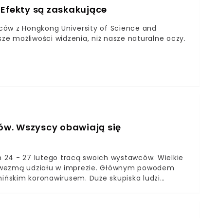
 Efekty są zaskakujące
ców z Hongkong University of Science and
sze możliwości widzenia, niż nasze naturalne oczy.
ów. Wszyscy obawiają się
 24 - 27 lutego tracą swoich wystawców. Wielkie
nie wezmą udziału w imprezie. Głównym powodem
hińskim koronawirusem. Duże skupiska ludzi
ię choroby.Wcześniej swój udział odwołały LG,
nak nie zostało to jeszcze oficjalnie potwierdzone.
wiona będzie wielu gigantów branży