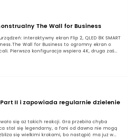
sób przełoży się na liczbę odwiedzających. Część
okazane światu na MWC zostaną zapowiedziane w
e technologicznej.
onstrualny The Wall for Business
ządzeń: interaktywny ekran Flip 2, QLED 8K SMART
iness.The Wall for Business to ogromny ekran o
ali. Pierwsza konfiguracja wspiera 4K, druga zaś
irm. Ceny co prawda nie zostały jeszcze podane,
odczas targów można składać zamówienia na
art II i zapowiada regularnie dzielenie
ało się aż takich reakcji. Gra przebiła chyba
ca stał się legendarny, a fani od dawna nie mogą
bliża się wielkimi krokami, bo nastąpić ma już w