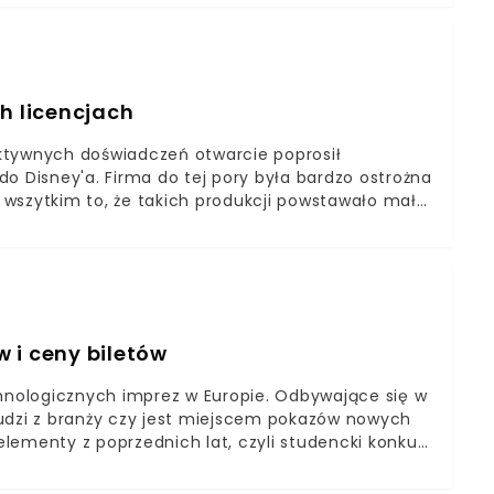
dnio: 4000 mAh, 4500 mAh i 5000 mAh. Do
mności maksymalnie 1 TB, rozszerzając tym
 wersji albo 128 lub 512 GB w wersjach S20+ i S20
tawiona na fotografię, ma też wsparcie dla sieci
h licencjach
raktywnych doświadczeń otwarcie poprosił
o Disney'a. Firma do tej pory była bardzo ostrożna
wszytkim to, że takich produkcji powstawało mało.
rzy serii KIngdom Hearts i EA, twórcy gier na
 i ceny biletów
chnologicznych imprez w Europie. Odbywające się w
ludzi z branży czy jest miejscem pokazów nowych
lementy z poprzednich lat, czyli studencki konkurs
Digital Dragons, a nawet bitwę na NERFy.Digital
roku w Centrum Kongresowym ICE Kraków. Jeśli