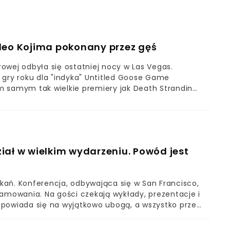
kupną wejściówki wcześniej, gdyż ceny pójdą
walającymi na uczestniczenie w większej ilości
tych, a najdroższa opcja za 2500 złotych zachowa
 świata, między innymi z Google, Arkane Studios,
ideo Kojima pokonany przez gęś
ia wielu znanych gier (Borderlands, Call of Duty) lub
gier, inwestowania w nie lub ich dystrybucji.
growej odbyła się ostatniej nocy w Las Vegas.
ry roku dla "indyka" Untitled Goose Game
m samym tak wielkie premiery jak Death Stranding,
y branży Hideo Kojimy i Control studia Remedy,
iał w wielkim wydarzeniu. Powód jest
kań. Konferencja, odbywająca się w San Francisco,
ramowania. Na gości czekają wykłady, prezentacje i
apowiada się na wyjątkowo ubogą, a wszystko przez
zkodzi wielkim firmom - targi Mobile World Congress
y wycofały się z udziału. Apple i inne wielkie firmy