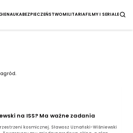
GIE
NAUKA
BEZPIECZEŃSTWO
MILITARIA
FILMY I SERIALE
nagród.
ewski na ISS? Ma ważne zadania
przestrzeni kosmicznej. Sławosz Uznański-Wiśniewski