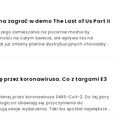
tkiego najwięksi goście Game Developers
ć w tegorocznej edycji.
na zagrać w demo The Last of Us Part II
szego zamieszania niż pozornie można by
dności na całym świecie, ale wpływa też na
wał już zmiany planów dystrybucyjnych chociażby
, bo nie wystawi się na targach Pax East 2020.
 przez koronawirusa. Co z targami E3
łanej przez koronawirusa SARS-CoV-2. Do tej pory
logiczni obawiają się przyczynienia do
ują swoje wydarzenia. Taki los spotkał największe
.