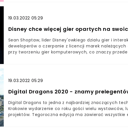
Różnić będą się jednak pojemnością baterii, odpowie
wszystkich modeli można włożyć kartę microSD o poje
samym dostępną ilość pamięci ze 128 GB w podstawowej
19.03.2022 05:29
Ultra. Ostatnia wersja jest zdecydowanie większa i nas
nowej generacji - 5G.
Disney chce więcej gier opartych na swoic
Sean Shoptaw, lider Disney'owkiego działu gier i inte
deweloperów o czerpanie z licencji marek należących d
przy tworzeniu gier komputerowych, co znaczy przede 
Jedyne ostatnio liczące się studia to Square Enix, auto
podstawie Star Wars.
19.03.2022 05:29
Digital Dragons 2020 - znamy prelegentów
Digital Dragons to jedna z najbardziej znaczących te
Krakowie wydarzenie co roku gości wielu wystawców, 
projektów. Tegoroczna edycja ma zawierać wszystkie e
gier wideo, przegląd gier indie, galę wręczenia nagród 
Dragons 2020 odbędzie się w dniach 18-19 maja tego 