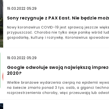
mają poważne opóźnienia produkcyjne. Do tego wszys
19.03.2022 05:29
Conference 2020 powiadomili, że nie będą uczestniczy
Sony rezygnuje z PAX East. Nie będzie moż
Nowy koronawirus COVID-19 jest sprawcą jeszcze więk
przypuszczać. Choroba nie tylko sieje panikę wśród lu
gospodarkę, kulturę i rozrywkę. Koronawirus spowodo
Apple. Tym razem Sony powzięło środki bezpieczeńśtwa
19.03.2022 05:29
Google odwołuje swoją największą imprezę
2020?
Wielkie branżowe wydarzenia cierpią na epidemii wywo
na świecie zmarło ponad 3 tys. osób, a giganci techno
rozprzestrzenienia choroby, więc przesuwają lub odwoł
wydarzenie organizowane przez Google, czyli I/O 2020