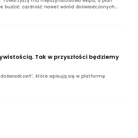
j. Towarzyszy mu międzynarodowa ekipa, a plan
że budzić zazdrość nawet wśród doświadczonych
zywistością. Tak w przyszłości będziemy
oświadczeń”, które wpisują się w platformę