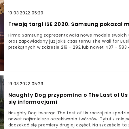
technologicznej, co najprawdopodobniej w znaczny spo
firm potwierdziła, że produkty, które miały zostać p
późniejszym terminie, prawdopodobnie na innej impezi
19.03.2022 05:29
Trwają targi ISE 2020. Samsung pokazał m
Firma Samsung zaprezentowała nowe modele swoich ur
oraz zapowiadany już jakiś czas temu The Wall for Bus
przekątnych w zakresie 219 - 292 lub nawet 437 - 583 c
8K, a sam ekran przeznaczony jest zdecydowanie dla f
ale nie trzeba zgadywać, że będą bardzo wysokie. P
monstrualną ścianę.
19.03.2022 05:29
Naughty Dog przypomina o The Last of Us P
się informacjami
Naughty Dog tworząc The Last of Us raczej nie spodziew
nawet najśmielsze oczekiwania twórców. Tytuł z miejs
doczekać się premiery drugiej części. Na szczęście ta z