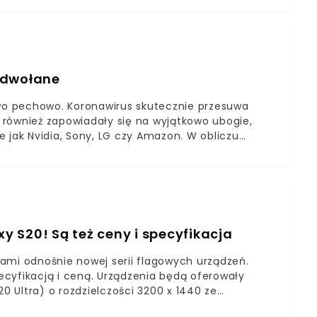
egularne aktualizacje z prac nad grą. Wiemy, że
odwołane
owo pechowo. Koronawirus skutecznie przesuwa
 również zapowiadały się na wyjątkowo ubogie,
ie jak Nvidia, Sony, LG czy Amazon. W obliczu
zestrzenienia nowej choroby, organizatorzy z
ali, iż tegoroczna edycja odbędzie się bez
gościć wielkie firmy prezentujące najnowsze
ło w oficjalnym komunikacie na stronie, iż:"Z
celonie, GSMA odwołuje teogorczną edycję MWC
zestrzenianiem się koronawirusa, problemy z
 S20! Są też ceny i specyfikacja
 zorganizować wydarzenia".
ami odnośnie nowej serii flagowych urządzeń.
pecyfikacją i ceną. Urządzenia będą oferowały
20 Ultra) o rozdzielczości 3200 x 1440 ze
0 wersji systemu Android z nakładką ONE UI 2.0.