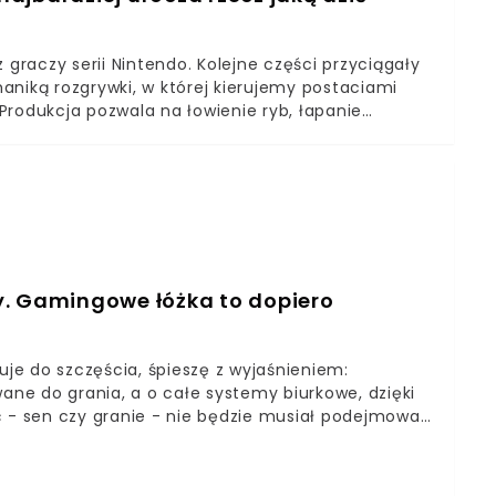
lwiek to nie ekran jest największą bolączką fanów
sta wokół bardzo wadliwych kontrolerów joy-con i to
 graczy serii Nintendo. Kolejne części przyciągały
roblem tkwi w tym, że już podczas premiery w 2017
aniką rozgrywki, w której kierujemy postaciami
pektów wydajnościowych. Trzeba pamiętać, że
Produkcja pozwala na łowienie ryb, łapanie
ć przed tym mocno zdowngrade’owana. Natomiast
to seria również odprężająca, chociaż w nieco
ęcz bawi lub smuci. Nadzieja umiera ostatniaJest
erie okazują się być jednak bliżej, niż mogliśmy
e krótka, że może nas jeszcze czekać
 w rękawie? A może twórcy w sekrecie rzeczywiście
tego w najbliższym czasie. Aczkolwiek nauczeni
 wodzy fantazji. Lepiej mieć zaniżone
y. Gamingowe łóżka to dopiero
uje do szczęścia, śpieszę z wyjaśnieniem:
wane do grania, a o całe systemy biurkowe, dzięki
ć - sen czy granie - nie będzie musiał podejmować