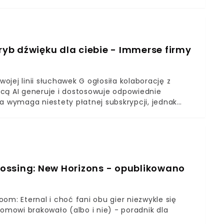
tryb dźwięku dla ciebie - Immerse firmy
wojej linii słuchawek G ogłosiła kolaborację z
ocą AI generuje i dostosowuje odpowiednie
a wymaga niestety płatnej subskrypcji, jednak
rialem.
ossing: New Horizons - opublikowano
om: Eternal i choć fani obu gier niezwykle się
oomowi brakowało (albo i nie) - poradnik dla