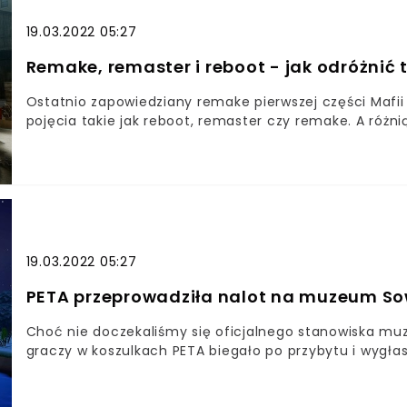
bohaterowie nie zaznają w tym miejscu spokoju, musz
19.03.2022 05:27
Ollym, który przygotowuje przebiegły spisek, który ma
dostarczy mnóstwo rozrywki najmłodszym graczom, al
Remake, remaster i reboot - jak odróżnić 
sympatycznego hydraulika znów zagłębią się w jego świ
Ostatnio zapowiedziany remake pierwszej części Mafii 
pojęcia takie jak reboot, remaster czy remake. A różni
19.03.2022 05:27
PETA przeprowadziła nalot na muzeum So
Choć nie doczekaliśmy się oficjalnego stanowiska mu
graczy w koszulkach PETA biegało po przybytu i wygłas