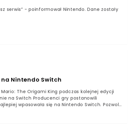
 nasz serwis” - poinformował Nintendo. Dane zostały
e na Nintendo Switch
 Mario: The Origami King podczas kolejnej edycji
lnie na Switch Producenci gry postanowili
jlepiej wpasowała się na Nintendo Switch. Pozwoli
a konsola oraz cieszyć się zupełnie innym,
tego urządzenia z całą pewnością nie będą
wej już od blisko czterech dekad. Paper Mario: The
ulika przedstawia zupełnie nową historię, w której
wal origami w Mushroom Kingdom. Niestety,