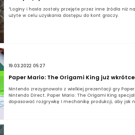
“Loginy i hasła zostały przejęte przez inne źródła niż
użyte w celu uzyskania dostępu do kont graczy.
19.03.2022 05:27
Paper Mario: The Origami King już wkrótc
Nintendo zrezygnowało z wielkiej prezentacji gry Paper
Nintendo Direct. Paper Mario: The Origami King specja
dopasować rozgrywkę I mechanikę produkcji, aby jak na
to w pełni wykorzystać możliwości, jakie daje przenośn
wcześniej niespotykanym wymiarem gry w Mario. Fani 
zawiedzeni klasykiem, który towarzyszy scenie gamingo
Origami King – fabuła Nowa odsłona popularnego hydra
to Mario, Luigi i Księżniczka Peach udają się na festi