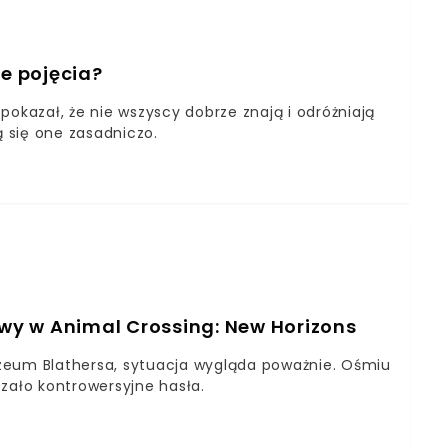
ą natomiast zmierzyć się z przebiegłym królem
 zagrozić Mario. Nowy tytuł z całą pewnością
e również tym starszym, którzy z sentymentu do
te pojęcia?
ecie. Premiera gry zapowiedziana jest na 17 lipca.
pokazał, że nie wszyscy dobrze znają i odróżniają
ą się one zasadniczo.
wy w Animal Crossing: New Horizons
zeum Blathersa, sytuacja wygląda poważnie. Ośmiu
zało kontrowersyjne hasła.