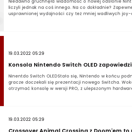
Niedawno gruchnęła wiadomość o nowej odsłonie Ninten
liczyli jednak na coś innego. Na co dokładnie? Zapewn
usprawnionej wydajności czy też mniej wadliwych joy-
owy ekran, nie żebym narzekał na wysokiej jakości ekra
to nie spodobało.
19.03.2022 05:29
Konsola Nintendo Switch OLED zapowiedzi
Ninentdo Switch OLEDStało się, Nintendo w końcu podn
gracze doczekali się prezentacji nowego Switcha. Wokó
otrzymać konsolę w wersji PRO, z ulepszonym hardware’
plotkami często bywa, nie miały one zbyt wiele wspól
graczy może poczuć zawód. Czym więc jest nowy Swit
nazwa wskazuje, będzie to przenośna konsola z OLED
również, że wariant ten ma mieć poprawione głośniki
dwukrotnie większą pamięć wewnętrzną, czyli 64 gigaba
19.03.2022 05:29
chyba już wszystko…Brak nowin o rozdzielczośći 4kNa p
Crossover Animal Crossing z Doom'em to n
ulepszonej wydajności konsoli, rozdzielczości 4k, czy c