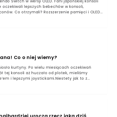
do Switch w wersji OLED. Fani japońskiej konsoli
e oczekiwali lepszych bebechów w konsoli,
conów. Co otrzymali? Rozszerzenie pamięci i OLED-
ny, aczkolwiek nie dziwię się, że wielu osobom się
ana! Co o niej wiemy?
iosło kurtyny. Po wielu miesiącach oczekiwań
ł tej konsoli aż huczało od plotek, mieliśmy
em i lepszymi joystickami.Niestety jak to z
nego z zaprezentowaną rzeczywistością, a wielu
ch? Otóż ma on nazwę Switch OLED i jak sama
-owym ekranem o 6-calowej przekątnej. Wiemy
 i znacznie lepszy stand. Dodatkowo otrzymamy
jty. Problem tkwi, że w kontekście nowości, to
rezentacji produktu nie padły żadne słowa o
ajbardziej urocza rzecz jaką dziś
hociażby FULL HD w wersji przenośnej. I tak, ekran