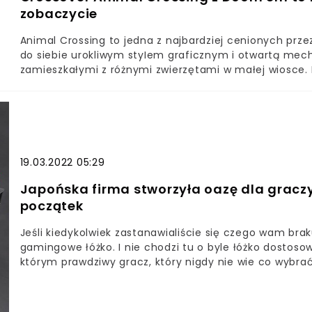
zobaczycie
OLEDO-wy znacznie poprawi wizualną jakość gier, aczko
japońskiej firmy. Rzecz jasna największa krytyka nara
Animal Crossing to jedna z najbardziej cenionych przez
właśnie tutaj gracze upatrywali rychłego upgrade’u. P
do siebie urokliwym styIem graficznym i otwartą mech
roku Switch był mocno przestarzały pod względem as
zamieszkałymi z różnymi zwierzętami w małej wiosce. 
większość gier AAA wydawanych na Switcha, musi by
robaczków i inne, nie mniej odprężające rzeczy. Doom 
rozdzielczość 720p dziś już nikogo nie zachwyca, a wr
innym sensie i dla nieco innego odbiorcy, Obydwie te s
jednak nadzieja. Prezentacja nowej konsoli była na tyl
przypuszczać.
niespodzianka. Może Switch OLED ma jakieś ukryte asy
pracują nad wersją PRO? Jest szansa, że dowiemy się 
doświadczeniem zachęcamy Was do wstrzymania swojej
oczekiwania, wtedy z pewnością się nie rozczarujemy.
19.03.2022 05:29
Japońska firma stworzyła oazę dla gracz
początek
Jeśli kiedykolwiek zastanawialiście się czego wam brak
gamingowe łóżko. I nie chodzi tu o byle łóżko dostoso
którym prawdziwy gracz, który nigdy nie wie co wybra
tej decyzji.