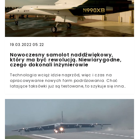
19.03.2022 05:22
Nowoczesny samolot naddźwiękowy,
który ma być rewolucją. Niewiarygodne,
czego dokonali inżynierowie
Technologia wciąż idzie naprzód, więc i czas na
opracowywanie nowych form podróżowania. Choć
latające taksówki już są testowane, to szykuje się inna
lotnicza rewolucja. Chodzi tu o nowoczesny,
dostosowany do zapewnienia komfortu samolot
naddźwiękowy za który odpowiada amerykański
startup Boom Supersonic. Ma być rewolucyjnie,
zapewniają twórcy.