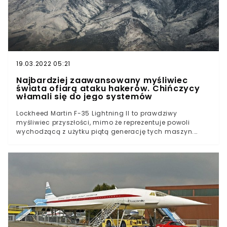
19.03.2022 05:21
Najbardziej zaawansowany myśliwiec
świata ofiarą ataku hakerów. Chińczycy
włamali się do jego systemów
Lockheed Martin F-35 Lightning II to prawdziwy
myśliwiec przyszłości, mimo że reprezentuje powoli
wychodzącą z użytku piątą generację tych maszyn.
Problemy związane z pracami nad myśliwcem wciąż się
jednak pogłębiają, a sama maszyna niekoniecznie
może być tak bezpieczna, jak chcieliby tego
inżynierowie.