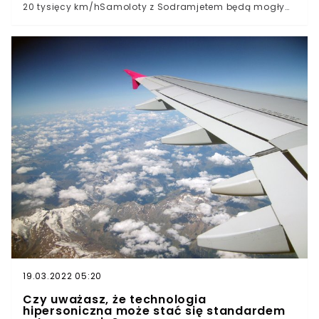
20 tysięcy km/hSamoloty z Sodramjetem będą mogły
opuszczać atmosferęPierwsze testy powietrzne odbędą
się w 2021 rokuLot samolotem to zdecydowanie
najszybszy i najczęściej wybierany środek transportu
międzynarodowego. Zresztą nie tylko, bo nawet w Polsce
niekiedy lepiej polecieć z Warszawy do Szczecina niż
męczyć się wielogodzinną jazdą samochodem lub
pociągiem. Za sprawą najnowszego wynalazku
chińskich inżynierów, będzie można okrążyć ziemię w
zaledwie 2 godziny.
19.03.2022 05:20
Czy uważasz, że technologia
hipersoniczna może stać się standardem