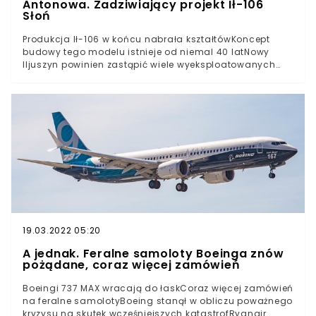
Antonowa. Zadziwiający projekt Ił-106
Słoń
Produkcja Ił-106 w końcu nabrała kształtówKoncept
budowy tego modelu istnieje od niemal 40 latNowy
Iljuszyn powinien zastąpić wiele wyeksploatowanych
jednostekMówi się o zapotrzebowaniu na Iła-106 w
okolicach 80 sztukIł-106 to model legendarny. Zapisał
się w historii nie poprzez chwalebne wyczyny, a długi
proces przygotowania. Pierwsze projekty zadebiutowały
w latach 80-tych. Już wtedy samolot był szykowany na
zastępstwo dla Ił-76 i An-22.
19.03.2022 05:20
A jednak. Feralne samoloty Boeinga znów
pożądane, coraz więcej zamówień
Boeingi 737 MAX wracają do łaskCoraz więcej zamówień
na feralne samolotyBoeing stanął w obliczu poważnego
kryzysu na skutek wcześniejszych katastrofRyanair