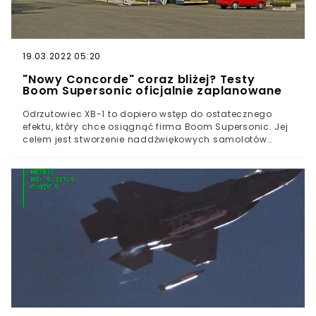
19.03.2022 05:20
"Nowy Concorde" coraz bliżej? Testy
Boom Supersonic oficjalnie zaplanowane
Odrzutowiec XB-1 to dopiero wstęp do ostatecznego
efektu, który chce osiągnąć firma Boom Supersonic. Jej
celem jest stworzenie naddźwiękowych samolotów
pasażerskich. W ramach projektu Overture mają
powstać właśnie takie maszyny, które w dodatku będą
w zasięgu finansowym większości ludzi. Brzmi jak
bajka?