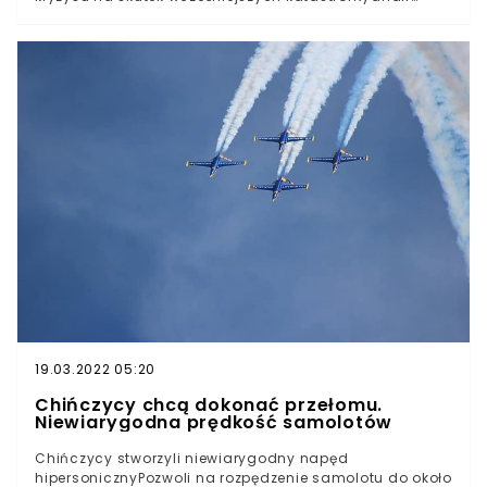
postanowił zakupić jeszcze więcej sztuk tych
maszynOkryta złą sławą Boeingi 737 MAX wracają do
służby. Samolot, który przez lata był kreowany na nad
wyraz bezpieczny, uległ poważnym katastrofom. Z
czasem wycofano go ze służby, jednak teraz wiemy, że
modele te najpewniej już od następnego sezonu będą o
wiele powszechniejsze.
19.03.2022 05:20
Chińczycy chcą dokonać przełomu.
Niewiarygodna prędkość samolotów
Chińczycy stworzyli niewiarygodny napęd
hipersonicznyPozwoli na rozpędzenie samolotu do około