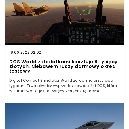
18.06.2022 02:02
DCS World z dodatkami kosztuje 8 tysięcy
złotych. Niebawem ruszy darmowy okres
testowy
Digital Combat Simulator World za darmo przez dwa
tygodnieTrwa również wyprzedaż zawartości DCS, która
w sumie warta jest 8 tysięcy złotychGrę można
testować za darmo od 22 grudnia do 5
styczniaKońcówka roku 2020 bez wątpienia należy do
symulatorów lotnictwa. Już za kilka dni będzie można
odpalić Microsoft Flight Simulator w wirtualnej
rzeczywistości i przenieść się na najwyższy dostępny
poziom immersji. To jednak nie wszystko, bo rosyjskie
studio Eagle Dynamics również szykuje coś