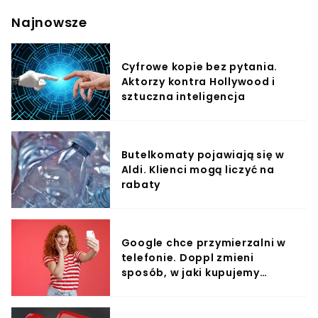
personalizowane kontrolery. A jeszcze inni budują
realistyczne stanowiska do gry w symulatory.Zbudował
Najnowsze
kokpit F16Kurt Andersen należy do tych, którzy potrafią
zainwestować tysiące złotych i bardzo dużo czasu, by
przekuć swoją wizję w rzeczywistość. Duńczykowi zajęło
Cyfrowe kopie bez pytania.
20 lat stworzenie stanowiska do gry w Falcon 4.0 -
Aktorzy kontra Hollywood i
zaawansowany symulator pilota myśliwca F-16,
wydanym w 1998 roku przez Hasbro Interactive.Kurt
sztuczna inteligencja
Andersen rozpoczął budowę swojego profesjonalnego
kokpitu od joysticka Hotas firmy Thrustmaster,
doskonale znanej fanom symulatorów lotniczych.
Kontrolery Thrustmastera są drogie, jednak pozwalają
Butelkomaty pojawiają się w
na naprawdę niesamowite doznania podczas gry
Aldi. Klienci mogą liczyć na
choćby w Microsoft Flight Simulator.
rabaty
Google chce przymierzalni w
telefonie. Doppl zmieni
sposób, w jaki kupujemy
ubrania?