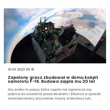
popularne w krajach skandynawskich, gdzie stosuje się
je często w średnich i małych portach
lotniczych.Londyn City AirportPort lotniczy Londyn-City
to otwarte w drugiej połowie lat 80. ubiegłego wieku
lotnisko, położone w dzielnicy Royal Docks, w pobliżu
północnego brzegu rzeki Tamizy. W ostatnich latach
przed pandemią jego roczna przepustowość sięgała
4,5-5 milionów pasażerów. Obecnie lotnisko jest jeszcze
niemal całkowicie uśpione, jednak od 17 maja
bieżącego roku restrykcje dotyczące ruchu lotniczego w
Wielkiej Brytanii zostaną rozluźnione i samoloty powrócą
na pasy startowe. A wraz z nimi London City Airport
będzie mogło poszczycić się zdobytą palmą
pierwszeństwa w kategorii dużych portów lotniczych ze
zdalnie sterowaną, cyfrową wieżą kontroli lotów.
19.03.2022 05:15
Zapalony gracz zbudował w domu kokpit
samolotu F-16. Budowa zajęła mu 20 lat
Gry wideo to pasja, która często nie ogranicza się
jedynie do siedzenia przed ekranem i klikania w sposób
skoordynowany przycisków myszy, klawiatury lub
kontrolera. Niektórzy zapaleni gracze kolekcjonują
pudełka z płytami ulubionych gier. Inni inwestują w