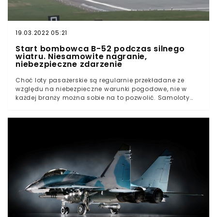
19.03.2022 05:21
Start bombowca B-52 podczas silnego
wiatru. Niesamowite nagranie,
niebezpieczne zdarzenie
Choć loty pasażerskie są regularnie przekładane ze
względu na niebezpieczne warunki pogodowe, nie w
każdej branży można sobie na to pozwolić. Samoloty
wojskowe muszą być gotowe do startu w każdej
sytuacji. Piloci są do tego specjalnie szkoleni.