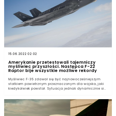
specjalnego.
15.06.2022 02:02
Amerykanie przetestowali tajemniczy
myśliwiec przyszłości. Następca F-22
Raptor bije wszystkie możliwe rekordy
Myśliwiec F-35 zdawał się być najnowocześniejszym
statkiem powietrznym przeznaczonym dla wojska, jaki
kiedykolwiek powstał. Sytuacja jednak dynamicznie się
zmieniła i teraz Amerykanie donoszą o sukcesach w
testach jego następcy.